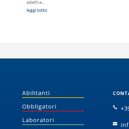
adatti a...
leggi tutto
Abilitanti
CONT
Obbligatori
+3

Laboratori
in
