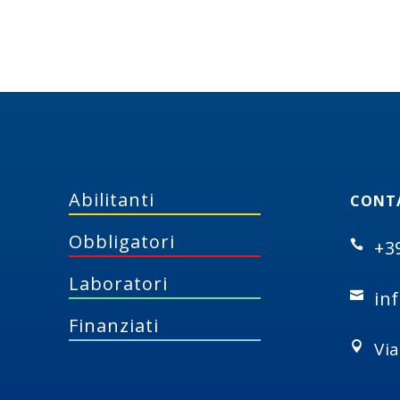
Abilitanti
CONT
Obbligatori
+3

Laboratori
in

Finanziati
Vi
